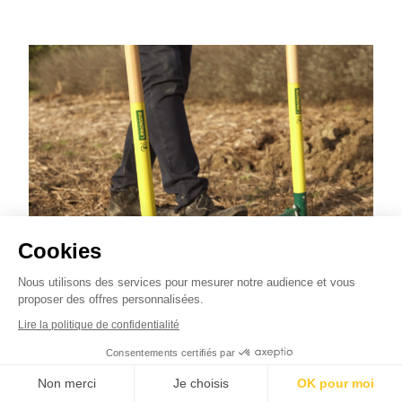
Cookies
Nous utilisons des services pour mesurer notre audience et vous
proposer des offres personnalisées.
Emietteur pour Biogrif 5 dents naturOvert®,
Lire la politique de confidentialité
un outil pensé pour le jardinage au naturel
Consentements certifiés par
13.06.2022
Non merci
Je choisis
OK pour moi