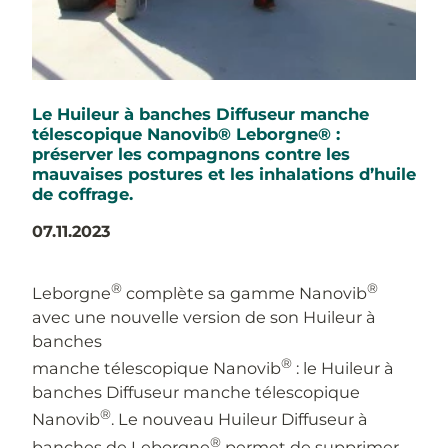
Le Huileur à banches Diffuseur manche
télescopique Nanovib® Leborgne® :
préserver les compagnons contre les
mauvaises postures et les inhalations d’huile
de coffrage.
07.11.2023
®
®
Leborgne
complète sa gamme Nanovib
avec une nouvelle version de son Huileur à
banches
®
manche télescopique Nanovib
: le Huileur à
banches Diffuseur manche télescopique
®
Nanovib
. Le nouveau Huileur Diffuseur à
®
banches de Leborgne
permet de supprimer