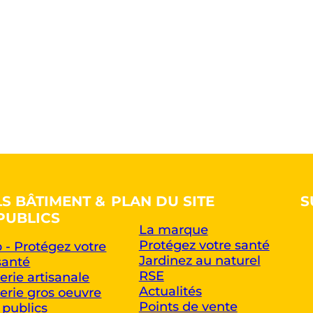
LS BÂTIMENT &
PLAN DU SITE
S
PUBLICS
La marque
Protégez votre santé
 - Protégez votre
Jardinez au naturel
santé
RSE
rie artisanale
Actualités
rie gros oeuvre
Points de vente
 publics