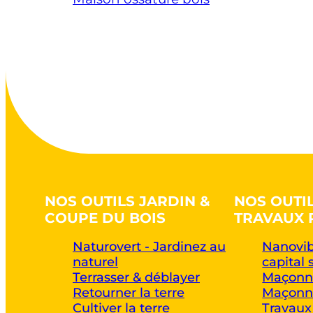
NOS OUTILS JARDIN &
NOS OUTI
COUPE DU BOIS
TRAVAUX 
Naturovert - Jardinez au
Nanovib
naturel
capital 
Terrasser & déblayer
Maçonne
Retourner la terre
Maçonne
Cultiver la terre
Travaux