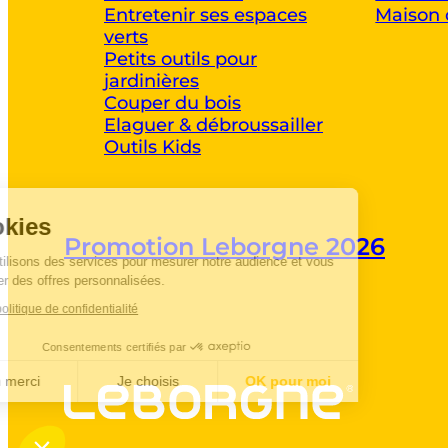
Entretenir ses espaces
Maison 
verts
Petits outils pour
jardinières
Couper du bois
Elaguer & débroussailler
Outils Kids
Cookies
Promotion Leborgne 2026
Nous utilisons des services pour mesurer notre audience et vous
proposer des offres personnalisées.
Lire la politique de confidentialité
Consentements certifiés par
Non merci
Je choisis
OK pour moi
Axeptio consent
Plateforme de Gestion du Consentement :