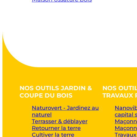
NOS OUTILS JARDIN &
NOS OUTI
COUPE DU BOIS
TRAVAUX 
Naturovert - Jardinez au
Nanovib
naturel
capital 
Terrasser & déblayer
Maçonne
Retourner la terre
Maçonne
Cultiver la terre
Travaux