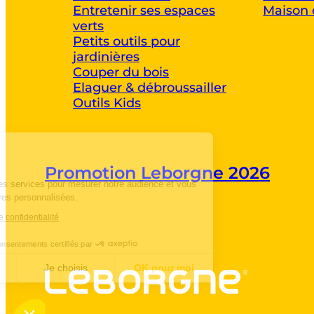
Entretenir ses espaces
Maison 
verts
Petits outils pour
jardinières
Couper du bois
Elaguer & débroussailler
Outils Kids
Cookies
Promotion Leborgne 2026
Nous utilisons des services pour mesurer notre audience et vous
proposer des offres personnalisées.
Lire la politique de confidentialité
Consentements certifiés par
Non merci
Je choisis
OK pour moi
Axeptio consent
Plateforme de Gestion du Consentement :