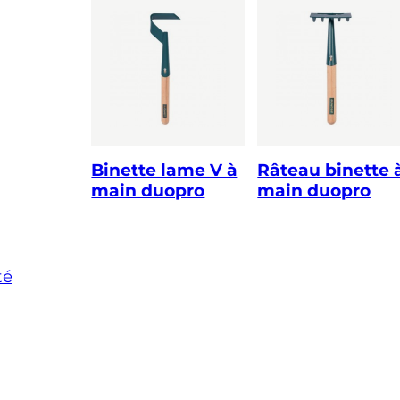
Binette lame V à
Râteau binette 
main duopro
main duopro
té