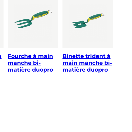
à
Fourche à main
Binette trident à
manche bi-
main manche bi-
matière duopro
matière duopro