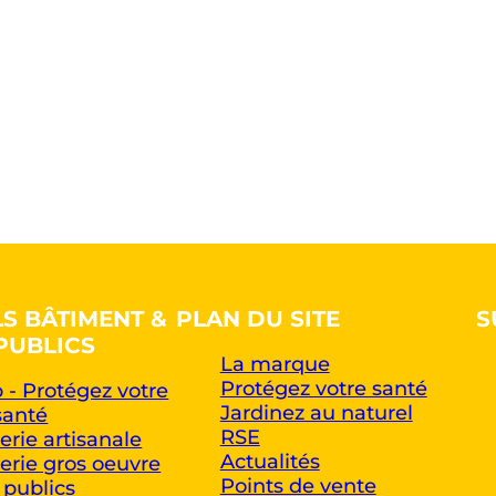
LS BÂTIMENT &
PLAN DU SITE
S
PUBLICS
La marque
Protégez votre santé
 - Protégez votre
Jardinez au naturel
santé
RSE
rie artisanale
Actualités
rie gros oeuvre
Points de vente
 publics