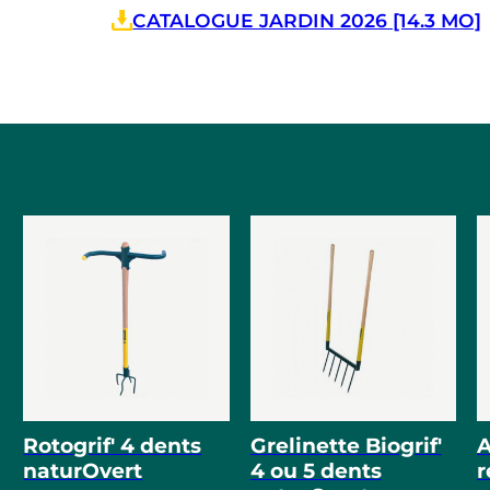
CATALOGUE JARDIN 2026 [14.3 MO]
Rotogrif' 4 dents
Grelinette Biogrif'
naturOvert
4 ou 5 dents
r