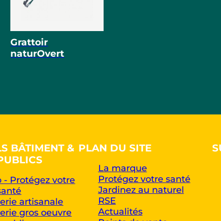
Grattoir
naturOvert
LS BÂTIMENT &
PLAN DU SITE
S
PUBLICS
La marque
Protégez votre santé
 - Protégez votre
Jardinez au naturel
santé
RSE
rie artisanale
Actualités
rie gros oeuvre