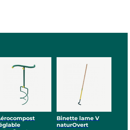
Aérocompost
Binette lame V
églable
naturOvert