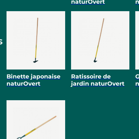
naturOvert
n
s
Binette japonaise
Ratissoire de
G
naturOvert
jardin naturOvert
n