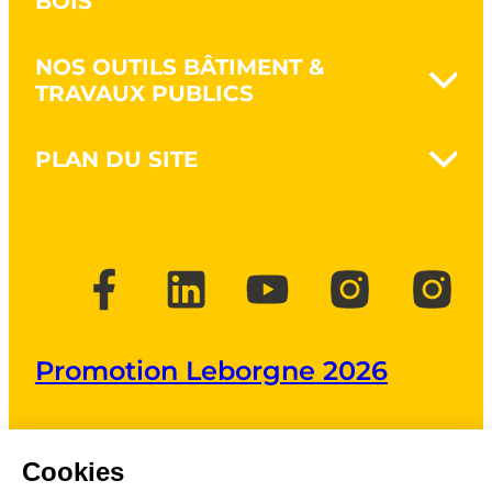
BOIS
Naturovert - Jardinez au naturel
NOS OUTILS BÂTIMENT &
Terrasser & déblayer
TRAVAUX PUBLICS
Retourner la terre
Cultiver la terre
Nanovib - Protégez votre capital
Entretenir ses espaces verts
PLAN DU SITE
santé
Petits outils pour jardinières
Maçonnerie artisanale
Couper du bois
La marque
Maçonnerie gros oeuvre
Elaguer & débroussailler
Protégez votre santé
Travaux publics
Outils Kids
Jardinez au naturel
Maison ossature bois
RSE
Actualités
Points de vente
Marque employeur & carrière
Promotion Leborgne 2026
Brochures et catalogues
FAQ
Espace presse
Contact
Mentions légales
Cookies