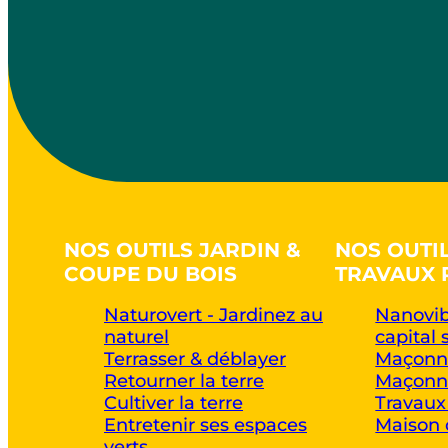
NOS OUTILS JARDIN &
NOS OUTI
COUPE DU BOIS
TRAVAUX 
Naturovert - Jardinez au
Nanovib
naturel
capital 
Terrasser & déblayer
Maçonne
Retourner la terre
Maçonne
Cultiver la terre
Travaux
Entretenir ses espaces
Maison 
verts