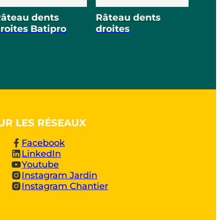
âteau dents
Râteau dents
roites Batipro
droites
UR LES RÉSEAUX
Facebook
LinkedIn
Youtube
Instagram Jardin
Instagram Chantier