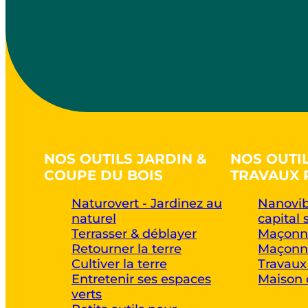
NOS OUTILS JARDIN &
NOS OUTI
COUPE DU BOIS
TRAVAUX 
Naturovert - Jardinez au
Nanovib
naturel
capital 
Terrasser & déblayer
Maçonne
Retourner la terre
Maçonne
Cultiver la terre
Travaux
Entretenir ses espaces
Maison 
verts