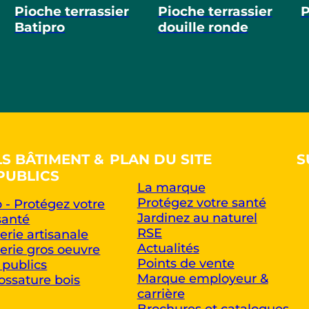
Pioche terrassier
Pioche terrassier
P
Batipro
douille ronde
LS BÂTIMENT &
PLAN DU SITE
S
PUBLICS
La marque
Protégez votre santé
 - Protégez votre
Jardinez au naturel
santé
RSE
rie artisanale
Actualités
rie gros oeuvre
Points de vente
 publics
Marque employeur &
ossature bois
carrière