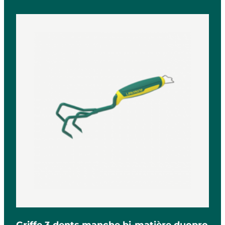
Griffe 3 dents manche bi-matière duopro