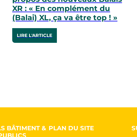
XR : « En complément du
(Balai) XL, ça va être top ! »
LIRE L'ARTICLE
LS BÂTIMENT &
PLAN DU SITE
S
PUBLICS