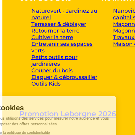
Naturovert - Jardinez au
Nanovib
naturel
capital 
Terrasser & déblayer
Maçonne
Retourner la terre
Maçonne
Cultiver la terre
Travaux
Entretenir ses espaces
Maison 
verts
Petits outils pour
jardinières
Couper du bois
Elaguer & débroussailler
Outils Kids
Cookies
Promotion Leborgne 2026
Nous utilisons des services pour mesurer notre audience et vous
proposer des offres personnalisées.
Lire la politique de confidentialité