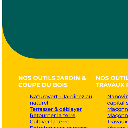
NOS OUTILS JARDIN &
NOS OUTI
COUPE DU BOIS
TRAVAUX 
Naturovert - Jardinez au
Nanovib
naturel
capital 
Terrasser & déblayer
Maçonne
Retourner la terre
Maçonne
Cultiver la terre
Travaux
Entretenir ses espaces
Maison 