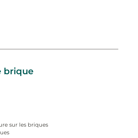
e brique
re sur les briques
ques