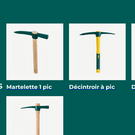
s
Martelette 1 pic
Décintroir à pic
D