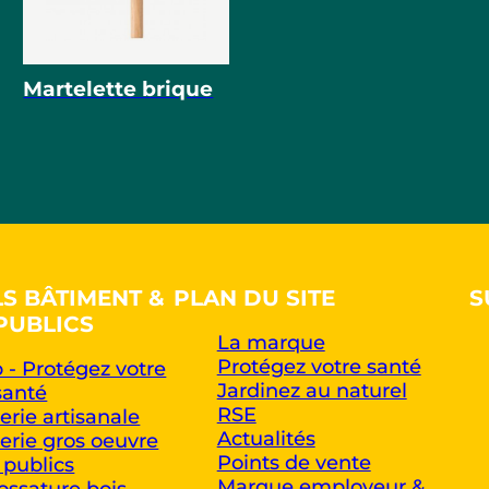
Martelette brique
LS BÂTIMENT &
PLAN DU SITE
S
PUBLICS
La marque
Protégez votre santé
 - Protégez votre
Jardinez au naturel
santé
RSE
rie artisanale
Actualités
rie gros oeuvre
Points de vente
 publics
Marque employeur &
ossature bois