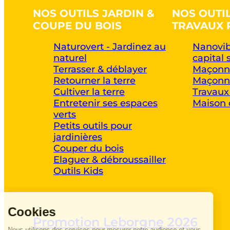
NOS OUTILS JARDIN &
NOS OUTI
COUPE DU BOIS
TRAVAUX 
Naturovert - Jardinez au
Nanovib
naturel
capital 
Terrasser & déblayer
Maçonne
Retourner la terre
Maçonne
Cultiver la terre
Travaux
Entretenir ses espaces
Maison 
verts
Petits outils pour
jardinières
Couper du bois
Elaguer & débroussailler
Outils Kids
Cookies
Promotion Leborgne 2026
Nous utilisons des services pour mesurer notre audience et vous