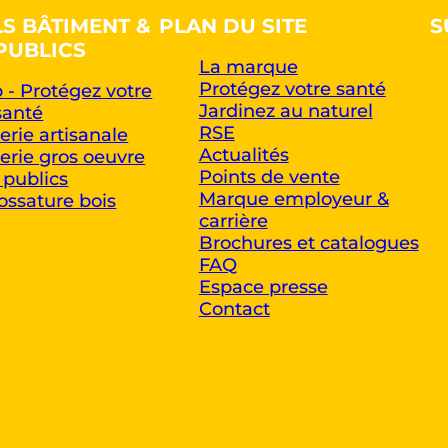
LS BÂTIMENT &
PLAN DU SITE
S
PUBLICS
La marque
Protégez votre santé
 - Protégez votre
Jardinez au naturel
santé
RSE
rie artisanale
Actualités
rie gros oeuvre
Points de vente
 publics
Marque employeur &
ossature bois
carrière
Brochures et catalogues
FAQ
Espace presse
Contact