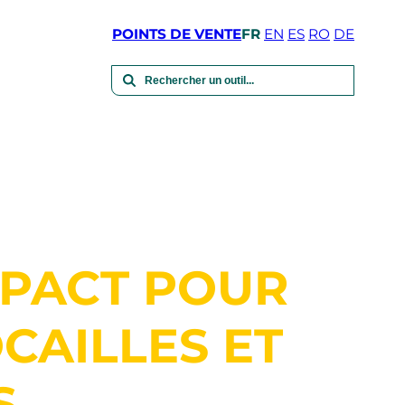
POINTS DE VENTE
FR
EN
ES
RO
DE
MPACT POUR
CAILLES ET
S