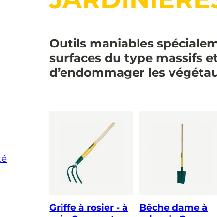
Outils maniables spéciale
surfaces du type massifs et
d’endommager les végétaux
té
Griffe à rosier - à
Bêche dame à