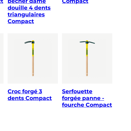
t
bêcher dame
Compact
douille 4 dents
triangulaires
Compact
Croc forgé 3
Serfouette
dents Compact
forgée panne -
fourche Compact