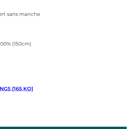
vert sans manche
 100% (150cm)
GS [165 KO]