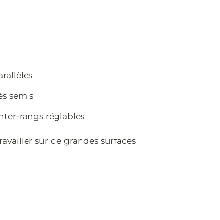
arallèles
rès semis
nter-rangs réglables
ravailler sur de grandes surfaces