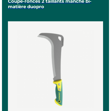
Coupe-ronces 2 taillants manche bi-
matière duopro