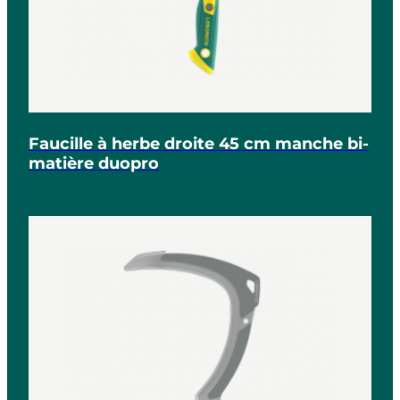
Faucille à herbe droite 45 cm manche bi-
matière duopro