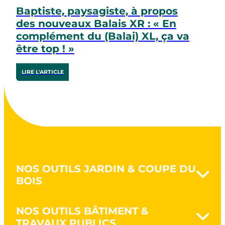
Baptiste, paysagiste, à propos
des nouveaux Balais XR : « En
complément du (Balai) XL, ça va
être top ! »
LIRE L'ARTICLE
NOS OUTILS JARDIN & COUPE DU
BOIS
Naturovert - Jardinez au naturel
NOS OUTILS BÂTIMENT &
Terrasser & déblayer
TRAVAUX PUBLICS
Retourner la terre