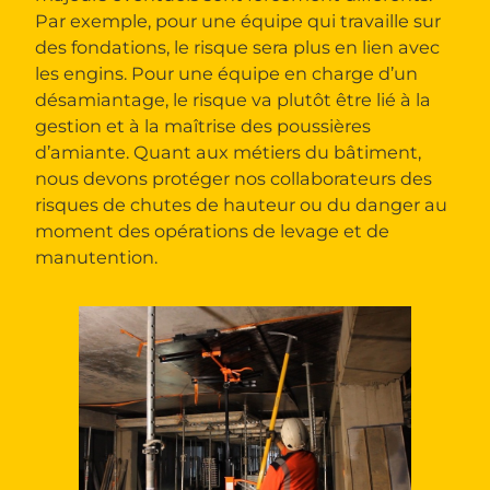
Par exemple, pour une équipe qui travaille sur
des fondations, le risque sera plus en lien avec
les engins. Pour une équipe en charge d’un
désamiantage, le risque va plutôt être lié à la
gestion et à la maîtrise des poussières
d’amiante. Quant aux métiers du bâtiment,
nous devons protéger nos collaborateurs des
risques de chutes de hauteur ou du danger au
moment des opérations de levage et de
manutention.