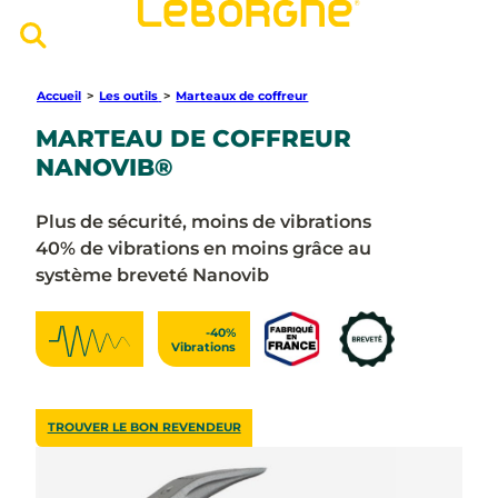
Accueil
>
Les outils
>
Marteaux de coffreur
MARTEAU DE COFFREUR
NANOVIB®
Plus de sécurité, moins de vibrations
40% de vibrations en moins grâce au
système breveté Nanovib
-40%
Vibrations
TROUVER LE BON REVENDEUR