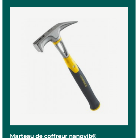
Marteau de coffreur nanovib®